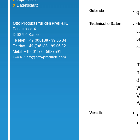
Datenschutz
Gebinde
g
Otto Products für den Profi e.K.
Technische Daten
G
Parkstrasse 4
L
D-63791 Karlstein
Le
Telefon: +49 (0)6188 - 99 06 34
Telefax: +49 (0)6188 - 99 06 32
A
Mobil: +49 (0)173 - 5687591
L
E-Mail: info@otto-products.com
m
n
d
W
V
A
Vorteile